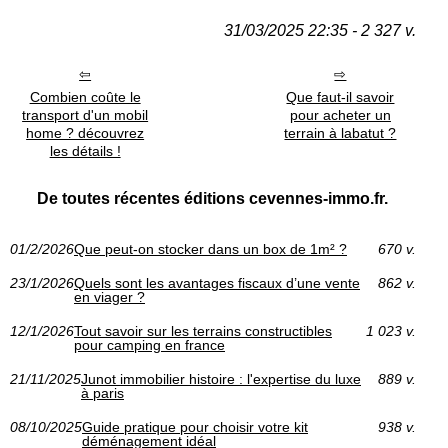
31/03/2025 22:35 - 2 327 v.
Combien coûte le
Que faut-il savoir
transport d'un mobil
pour acheter un
home ? découvrez
terrain à labatut ?
les détails !
De toutes récentes éditions cevennes-immo.fr.
01/2/2026
Que peut-on stocker dans un box de 1m² ?
670 v.
23/1/2026
Quels sont les avantages fiscaux d’une vente
862 v.
en viager ?
12/1/2026
Tout savoir sur les terrains constructibles
1 023 v.
pour camping en france
21/11/2025
Junot immobilier histoire : l'expertise du luxe
889 v.
à paris
08/10/2025
Guide pratique pour choisir votre kit
938 v.
déménagement idéal