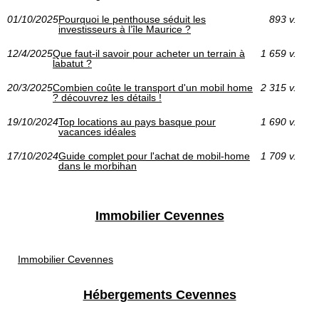
01/10/2025
Pourquoi le penthouse séduit les
893 v.
investisseurs à l’île Maurice ?
12/4/2025
Que faut-il savoir pour acheter un terrain à
1 659 v.
labatut ?
20/3/2025
Combien coûte le transport d'un mobil home
2 315 v.
? découvrez les détails !
19/10/2024
Top locations au pays basque pour
1 690 v.
vacances idéales
17/10/2024
Guide complet pour l'achat de mobil-home
1 709 v.
dans le morbihan
Immobilier Cevennes
Immobilier Cevennes
Hébergements Cevennes