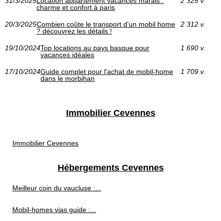
31/3/2025
Location appartement vacances marais :
2 325 v.
charme et confort à paris
20/3/2025
Combien coûte le transport d'un mobil home
2 312 v.
? découvrez les détails !
19/10/2024
Top locations au pays basque pour
1 690 v.
vacances idéales
17/10/2024
Guide complet pour l'achat de mobil-home
1 709 v.
dans le morbihan
Immobilier Cevennes
Immobilier Cevennes
Hébergements Cevennes
Meilleur coin du vaucluse :...
Mobil-homes vias guide :...