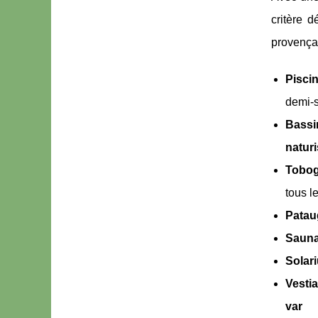
critère 
provençal
Piscin
demi-
Bassi
natur
Tobog
tous l
Patau
Saun
Solar
Vesti
var