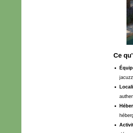
Ce qu'
Équip
jacuzz
Local
authen
Héber
héberg
Activ