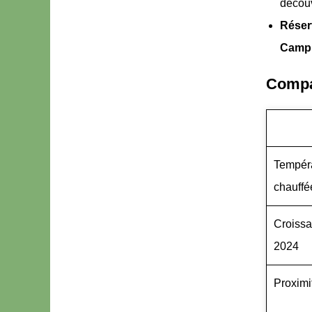
découv
Réser
Campi
Compar
Tempéra
chauffé
Croissa
2024
Proximi