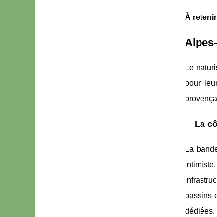
À retenir
Alpes-
Le natur
pour le
provençal
La cô
La bande
intimist
infrastr
bassins e
dédiées.