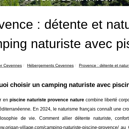
vence : détente et nat
ping naturiste avec pi
er Cevennes
Hébergements Cevennes
Provence : détente et natu
oi choisir un camping naturiste avec pisci
r en
piscine naturiste provence nature
combine liberté corpo
éditerranéenne. En 2024, le naturisme français connaît une cr
ilosophie de vie. Comment allier détente naturiste, confo
ww.origan-village.com/camping-naturiste-piscine-provence/
au C