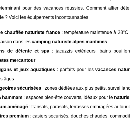
déterminant pour des vacances réussies. Comment allier déten
e ? Voici les équipements incontournables :
e chauffée naturiste france
: température maintenue à 28°C 
saison dans les
camping naturiste alpes maritimes
ns de détente et spa
: jacuzzis extérieurs, bains bouill
istes mercantour
gans et jeux aquatiques
: parfaits pour les
vacances natur
es âges
geoires sécurisées
: zones dédiées aux plus petits, surveillan
a hammam
: espaces bien-être couverts, idéaux pour le
naturis
ium aménagé
: transats, parasols, terrasses ombragées autour 
aires premium
: casiers sécurisés, douches chaudes, commodi