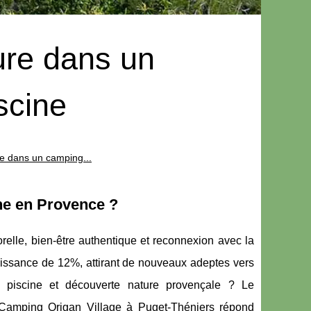
ure dans un
scine
re dans un camping...
ne en Provence ?
relle, bien-être authentique et reconnexion avec la
oissance de 12%, attirant de nouveaux adeptes vers
rt piscine et découverte nature provençale ? Le
amping Origan Village à Puget-Théniers répond