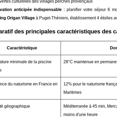
ertes culturelles des villages perchés provençaux
vation anticipée indispensable
: planifier votre séjour 6 m
ng Origan Village
à Puget-Théniers, établissement 4 étoiles 
atif des principales caractéristiques des 
Caractéristique
Don
ture minimale de la piscine
28°C maintenue en permanenc
e
nce du naturisme en France en
12% pour le naturisme frança
Maritimes
té géographique
Méditerranée à 45 min, Merca
moins d'une heure